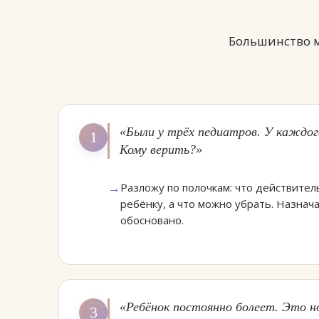
Большинство м
«Были у трёх педиатров. У каждого
1
Кому верить?»
Разложу по полочкам: что действите
ребёнку, а что можно убрать. Назнача
обосновано.
«Ребёнок постоянно болеет. Это н
3