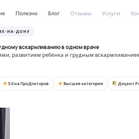
не
Полезно
Блог
Отзывы
Услуги
Ко
ВЕ-НА-ДОНУ
рудному вскармливанию в одном враче
ями, развитием ребёнка и грудным вскармливанием.
5.0 на ПроДокторов
Высшая категория
Доцент Р