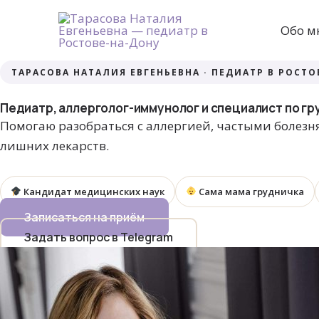
Перейти
к
Обо м
содержимому
ТАРАСОВА НАТАЛИЯ ЕВГЕНЬЕВНА · ПЕДИАТР В РОСТО
Педиатр, аллерголог-иммунолог и специалист по г
Помогаю разобраться с аллергией, частыми болезн
лишних лекарств.
Кандидат медицинских наук
Сама мама грудничка
Записаться на приём
Задать вопрос в Telegram