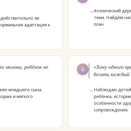
Атопический дер
тема. Найдём на
 действительно ли
план.
нормальная адаптация к
ло молока, ребёнок не
«Хочу одного вр
6
бегать каждый 
рмлю младшего сына.
Наблюдаю детей 
корма и мягкого
ребёнка, истори
особенности здо
сопровождение.