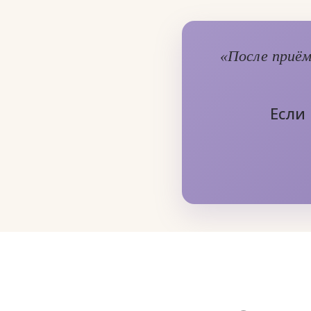
«После приём
Если