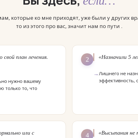
если…
ам, которые ко мне приходят, уже были у других вра
то из этого про вас, значит нам по пути .
 свой план лечения.
«Назначили 5 ле
2
Лишнего не назна
эффективность, 
льно нужно вашему
ю только то, что
ормально или с
«Высыпания не п
4