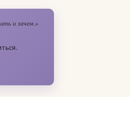
ать и зачем.»
ться.