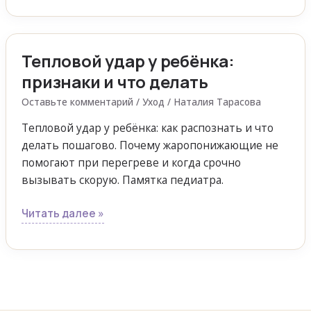
Тепловой удар у ребёнка:
Тепловой
удар
признаки и что делать
у
Оставьте комментарий
/
Уход
/
Наталия Тарасова
ребёнка:
признаки
Тепловой удар у ребёнка: как распознать и что
и
делать пошагово. Почему жаропонижающие не
что
помогают при перегреве и когда срочно
делать
вызывать скорую. Памятка педиатра.
Читать далее »