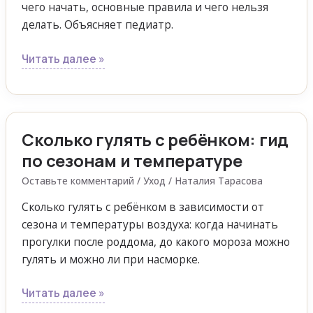
стресса
чего начать, основные правила и чего нельзя
делать. Объясняет педиатр.
Читать далее »
Сколько гулять с ребёнком: гид
Сколько
гулять
по сезонам и температуре
с
Оставьте комментарий
/
Уход
/
Наталия Тарасова
ребёнком:
гид
Сколько гулять с ребёнком в зависимости от
по
сезона и температуры воздуха: когда начинать
сезонам
прогулки после роддома, до какого мороза можно
и
гулять и можно ли при насморке.
температуре
Читать далее »