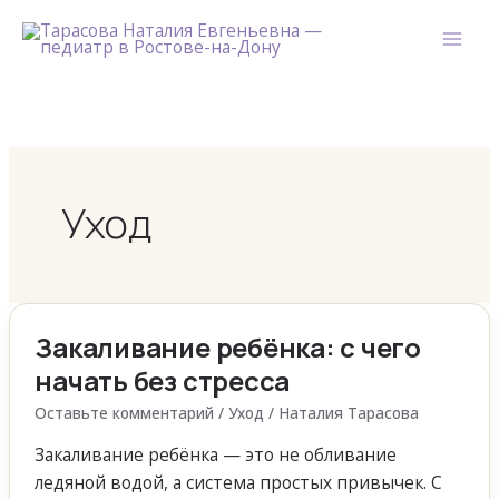
Перейти
к
содержимому
Уход
Закаливание ребёнка: с чего
Закаливание
ребёнка:
начать без стресса
с
Оставьте комментарий
/
Уход
/
Наталия Тарасова
чего
начать
Закаливание ребёнка — это не обливание
без
ледяной водой, а система простых привычек. С