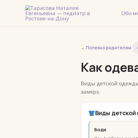
Перейти
к
Обо м
содержимому
← Полезно родителям
Как одев
Виды детской одежды,
замёрз.
Виды детской
Боди