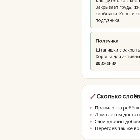
Как футболка с кно
Закрывает грудь, жи
свободны. Кнопки с
подгузника.
Ползунки
Штанишки с закрыты
Хороши для активны
движения.
Сколько слоё
Правило: на ребёнке
Дома летом достато
Слои удобно добавл
Перегрев так же вр