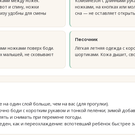
пками между ножек.
Комбинезон с длинными рук
вот и спину, ножки
ножками, на кнопках или мо
низу удобны для смены
сна — не оставляет открыты
Песочник
ми ножками поверх боди.
Лёгкая летняя одежда с кор
х малышей, не сковывают
шортиками. Кожа дышит, св
в
 на один слой больше, чем на вас (для прогулки).
чно боди с коротким рукавом и тонкой пелёнки; зимой добав
ять и снимать при перемене погоды.
еден, как и переохлаждение: вспотевший ребёнок быстрее з