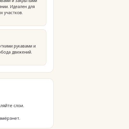
авами и закрытыми
лнии. Идеален для
х участков.
откими рукавами и
обода движений.
ляйте слои.
амёрзнет.